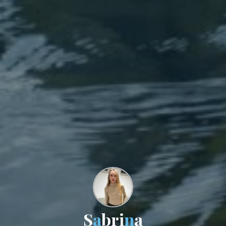
S
a
b
r
i
n
a