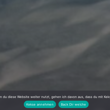
n du diese Website weiter nutzt, gehen ich davon aus, dass du mit Kek
Kekse annehmen
Back Dir welche