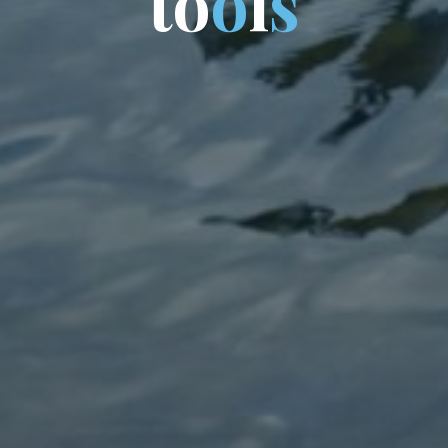
t
o
o
l
s